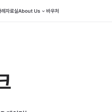
사례
자료실
About Us
바우처
크