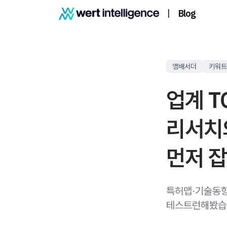
|
Blog
앰배서더
키워트
업계 T
리서치
먼저 잡
특허맵·기술동향
테스트런해봤습