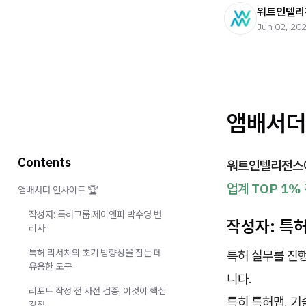
워트인텔리
Jun 02, 20
앰배서더
Contents
워트인텔리전스에
업계 TOP 1%
앰배서더 인사이트 🏆
작성자: 특허그룹 제이엔피 박수영 변
작성자: 특
리사
특허 리서치의 초기 방향성을 잡는 데
특허 실무를 진
유용한 도구
니다.
리포트 작성 전 사전 검증, 이것이 핵심
특히 특허맵, 기
강점