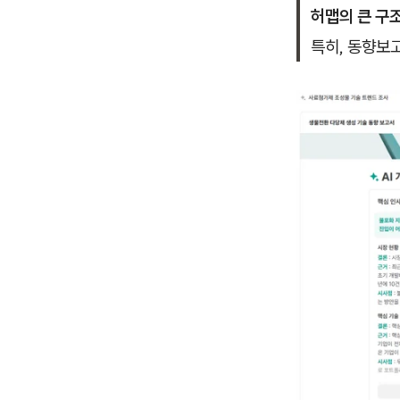
허맵의 큰 구
특히, 동향보